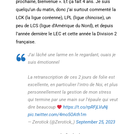
prochaine, bienvenue ». Et ça fait 4 ans. Je suis
quelqu’un du matin, donc j’ai surtout commenté la
LCK (la ligue coréenne), LPL (ligue chinoise), un
peu de LCS (ligue d’Amérique du Nord), et depuis
l’année dernière le LEC et cette année la Division 2
française.
J'ai lâché une larme en le regardant, ouais je
suis émotionnel
La retranscription de ces 2 jours de folie est
excellente, en particulier l'intro de Noi, et plus
personnellement la gestion de mon stress
qui termine par une main sur l'épaule qui veut
dire beaucoup
https://t.co/rpRFjLVuNj
pic.twitter.com/4mo5OAth1m
— Zerotick (@Zerotick_)
September 25, 2023