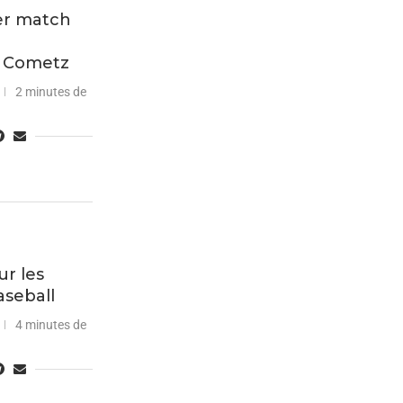
er match
s Cometz
2 minutes de
r les
aseball
4 minutes de