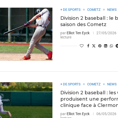
+ DE SPORTS
COMETZ
NEWS
Division 2 baseball : le 
saison des Cometz
par
Elliot Ten Eyck
27/05/2026
lecture
+ DE SPORTS
COMETZ
NEWS
Division 2 baseball : le
produisent une perfo
clinique face à Clermo
par
Elliot Ten Eyck
06/05/2026