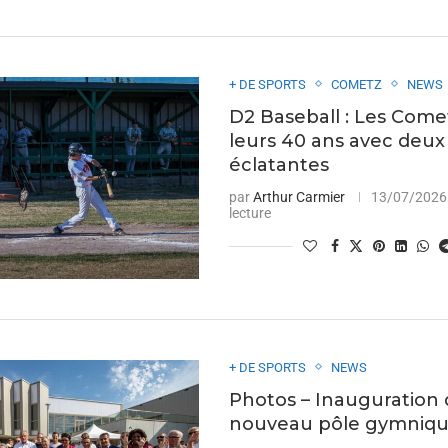
+ DE SPORTS
COMETZ
NEWS
D2 Baseball : Les Come
leurs 40 ans avec deux 
éclatantes
par
Arthur Carmier
13/07/2026
lecture
+ DE SPORTS
NEWS
Photos – Inauguration
nouveau pôle gymniqu