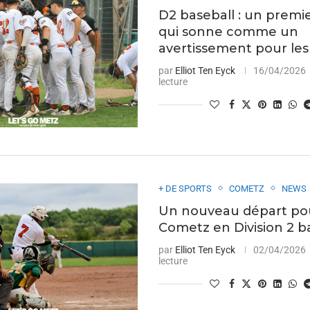
D2 baseball : un premi
qui sonne comme un
avertissement pour le
par
Elliot Ten Eyck
16/04/2026
lecture
+ DE SPORTS
COMETZ
NEWS
Un nouveau départ pou
Cometz en Division 2 b
par
Elliot Ten Eyck
02/04/2026
lecture