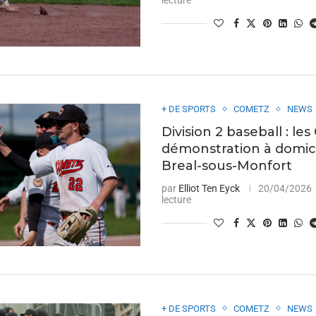
lecture
+ DE SPORTS
COMETZ
NEWS
Division 2 baseball : l
démonstration à domici
Breal-sous-Monfort
par
Elliot Ten Eyck
20/04/2026
lecture
+ DE SPORTS
COMETZ
NEWS