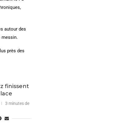
chroniques,
és autour des
e messin.
plus près des
z finissent
place
3 minutes de