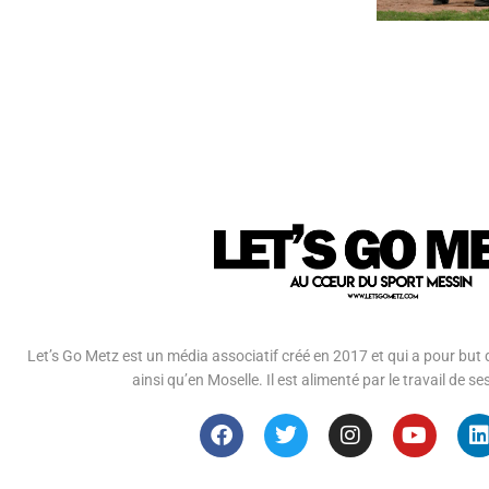
Let’s Go Metz est un média associatif créé en 2017 et qui a pour but d
ainsi qu’en Moselle. Il est alimenté par le travail de