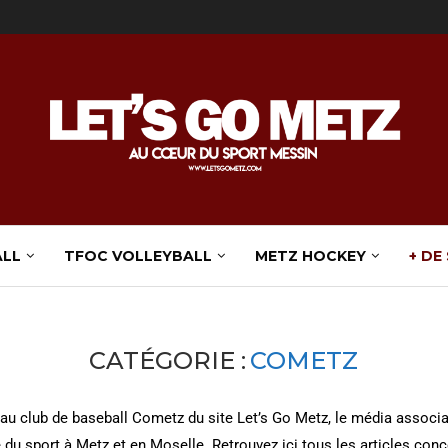
ALL
TFOC VOLLEYBALL
METZ HOCKEY
+ DE
CATÉGORIE :
COMETZ
au club de baseball Cometz du site Let’s Go Metz, le média associat
té du sport à Metz et en Moselle. Retrouvez ici tous les articles con