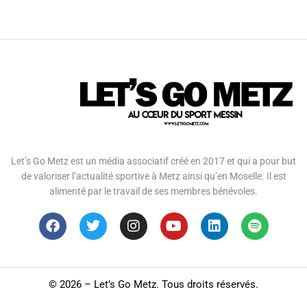
Let’s Go Metz est un média associatif créé en 2017 et qui a pour but
de valoriser l’actualité sportive à Metz ainsi qu’en Moselle. Il est
alimenté par le travail de ses membres bénévoles.
©
2026 – Let’s Go Metz. Tous droits réservés.