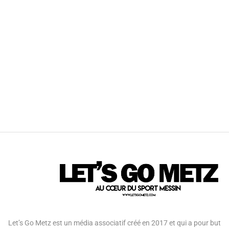
Let’s Go Metz est un média associatif créé en 2017 et qui a pour but