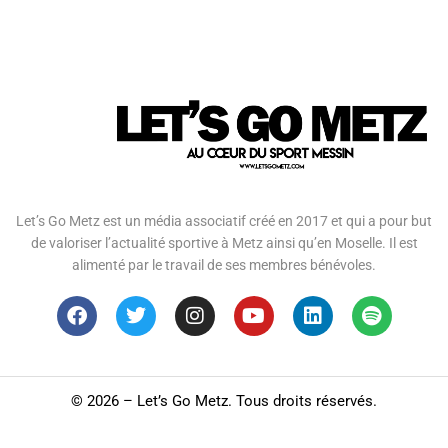
Let’s Go Metz est un média associatif créé en 2017 et qui a pour but
de valoriser l’actualité sportive à Metz ainsi qu’en Moselle. Il est
alimenté par le travail de ses membres bénévoles.
©
2026 – Let’s Go Metz. Tous droits réservés.