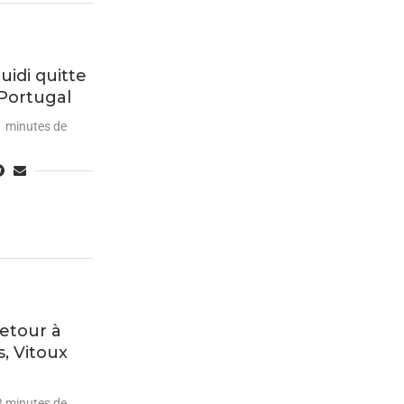
idi quitte
 Portugal
1 minutes de
retour à
s, Vitoux
2 minutes de