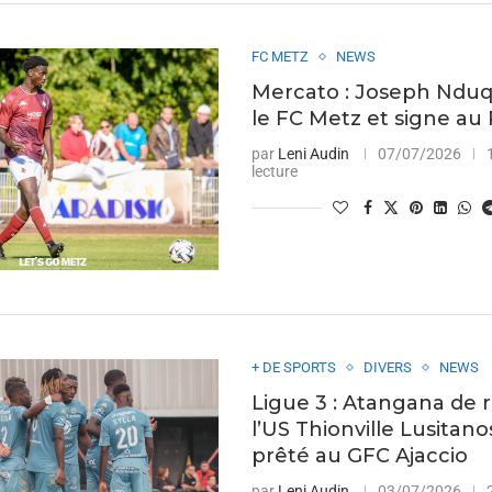
FC METZ
NEWS
Mercato : Joseph Nduqu
le FC Metz et signe au
par
Leni Audin
07/07/2026
lecture
+ DE SPORTS
DIVERS
NEWS
Ligue 3 : Atangana de 
l’US Thionville Lusitano
prêté au GFC Ajaccio
par
Leni Audin
03/07/2026