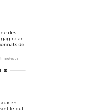
ène des
h gagne en
ionnats de
3 minutes de
haux en
vant le but