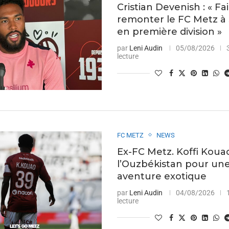
Cristian Devenish : « Fa
remonter le FC Metz à 
en première division »
par
Leni Audin
05/08/2026
lecture
FC METZ
NEWS
Ex-FC Metz. Koffi Kouao
l’Ouzbékistan pour un
aventure exotique
par
Leni Audin
04/08/2026
lecture