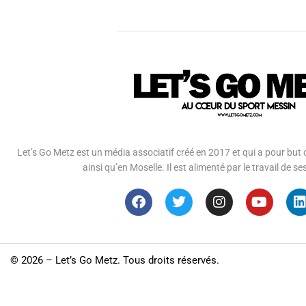
Let’s Go Metz est un média associatif créé en 2017 et qui a pour but d
ainsi qu’en Moselle. Il est alimenté par le travail de
©
2026 – Let’s Go Metz. Tous droits réservés.