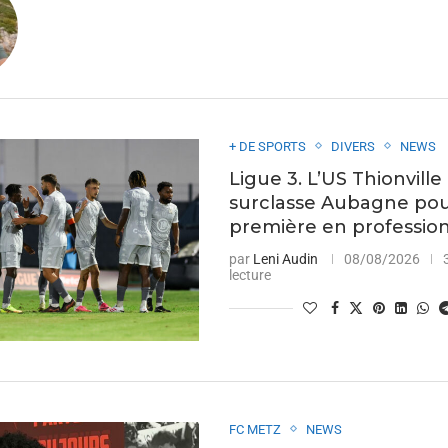
+ DE SPORTS
DIVERS
NEWS
Ligue 3. L’US Thionville
surclasse Aubagne pou
première en professio
par
Leni Audin
08/08/2026
lecture
FC METZ
NEWS