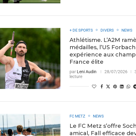
+ DE SPORTS
DIVERS
NEWS
Athlétisme. L’A2M ram
médailles, l’US Forbac
expérience aux champ
France élite
par
Leni Audin
28/07/2026
lecture
FC METZ
NEWS
Le FC Metz s’offre Soc
amical, Fall efficace de