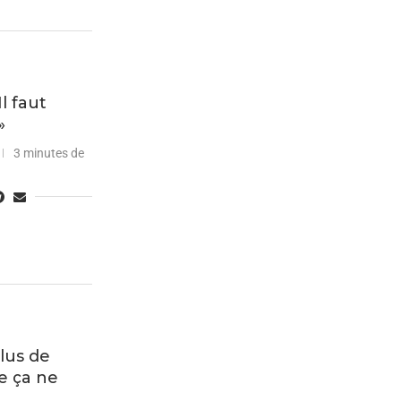
l faut
»
3 minutes de
lus de
e ça ne