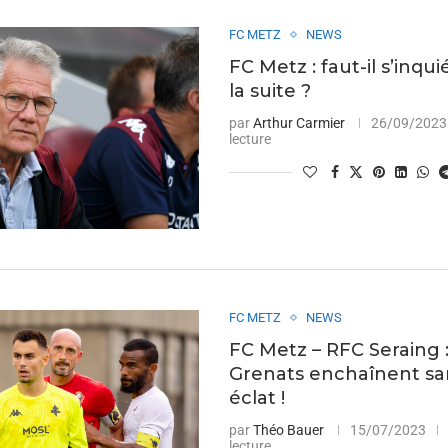
FC METZ
NEWS
FC Metz : faut-il s’inqu
la suite ?
par
Arthur Carmier
26/09/2023
lecture
FC METZ
NEWS
FC Metz – RFC Seraing :
Grenats enchaînent sa
éclat !
par
Théo Bauer
15/07/2023
lecture