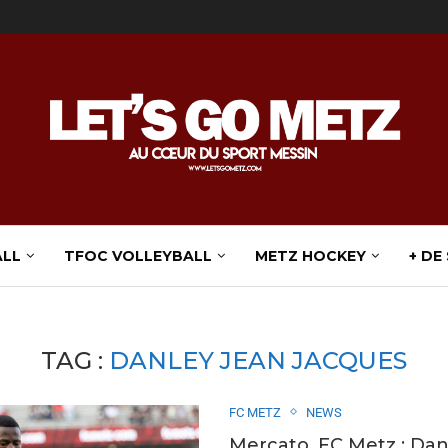
ALL
TFOC VOLLEYBALL
METZ HOCKEY
+ DE
TAG :
DANLEY JEAN JACQUES
FC METZ
NEWS
Mercato. FC Metz : Dan