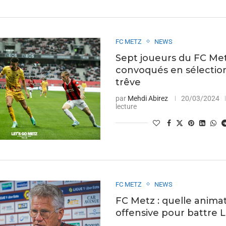
FC METZ
NEWS
Sept joueurs du FC Me
convoqués en sélection
trêve
par
Mehdi Abirez
20/03/2024
lecture
FC METZ
NEWS
FC Metz : quelle anima
offensive pour battre 