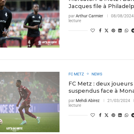
Jacques file à Philadel
par
Arthur Carmier
08/08/2024
lecture
FC METZ
NEWS
FC Metz : deux joueurs
suspendus face à Mona
par
Mehdi Abirez
21/03/2024
lecture