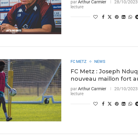
par
Arthur Carmier
28/10/2023
lecture
FC METZ
NEWS
FC Metz : Joseph Nduqu
nouveau maillon fort au
par
Arthur Carmier
20/10/2023
lecture