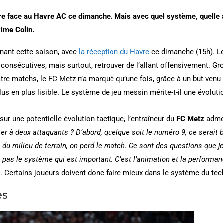
oire face au Havre AC ce dimanche. Mais avec quel système, quelle 
ime Colin.
nant cette saison, avec
la réception du Havre
ce dimanche (15h). Le
 consécutives, mais surtout, retrouver de l’allant offensivement. G
atre matchs, le FC Metz n’a marqué qu’une fois, grâce à un but venu 
us en plus lisible. Le système de jeu messin mérite-t-il une évoluti
ur une potentielle évolution tactique, l’entraîneur du
FC Metz
admet
er à deux attaquants ? D’abord, quelque soit le numéro 9, ce serait b
le du milieu de terrain, on perd le match. Ce sont des questions qu
t pas le système qui est important. C’est l’animation et la performan
i
. Certains joueurs doivent donc faire mieux dans le système du tec
es