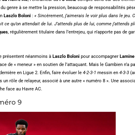
as du genre à se mettre la pression, beaucoup de responsabilités pès
on
Laszlo Boloni
:
« Sincèrement, j’aimerais le voir plus dans le jeu
fait ce qu’on attendait de lui. J’attends plus de lui, comme j’attends p
ques
, régulièrement titulaire dans l’entrejeu, qui n’apporte pas de g
 se présentent néanmoins à
Laszlo Boloni
pour accompagner
Lamine
ace de « meneur » en soutien de l’attaquant. Mais le Gambien n’a p
dernière en Ligue 2. Enfin, faire évoluer le
4-2-3-1
messin en
4-3-3
(a
rs un rôle de relayeur, associé à une autre « numéro 8 ». Une assoc
che face au Havre AC.
méro 9