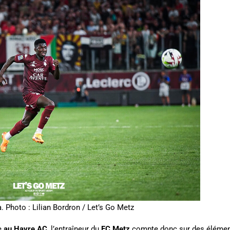
 Photo : Lilian Bordron / Let’s Go Metz
e
au Havre AC
, l’entraîneur du
FC Metz
compte donc sur des élément