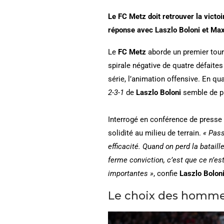
Le FC Metz doit retrouver la vict
réponse avec Laszlo Boloni et Max
Le
FC Metz
aborde un premier tour
spirale négative de quatre défaites
série, l’animation offensive. En qu
2-3-1
de
Laszlo Boloni
semble de pl
Interrogé en conférence de presse s
solidité au milieu de terrain.
« Pass
efficacité. Quand on perd la batail
ferme conviction, c’est que ce n’es
importantes »
, confie
Laszlo Bolon
Le choix des homm