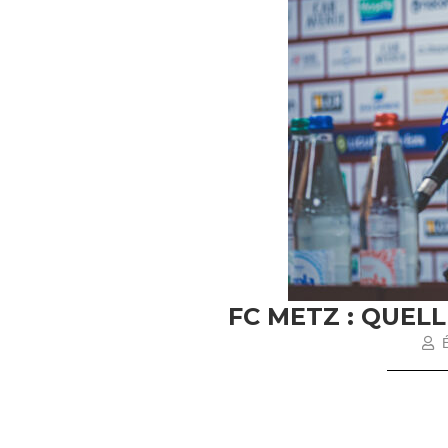
FC METZ : QUEL
É