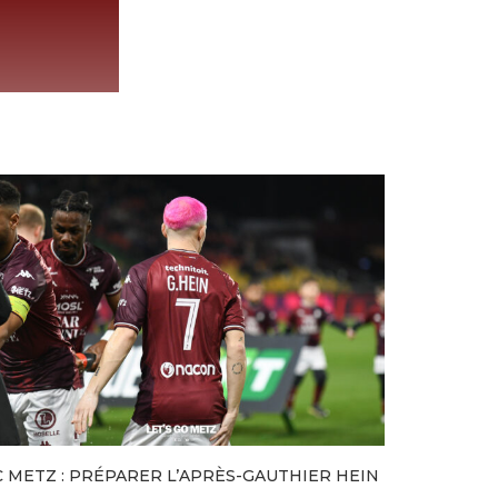
C METZ : PRÉPARER L’APRÈS-GAUTHIER HEIN
NAMPA