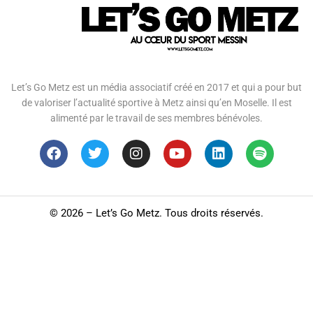
Let’s Go Metz est un média associatif créé en 2017 et qui a pour but
de valoriser l’actualité sportive à Metz ainsi qu’en Moselle. Il est
alimenté par le travail de ses membres bénévoles.
©
2026 – Let’s Go Metz. Tous droits réservés.