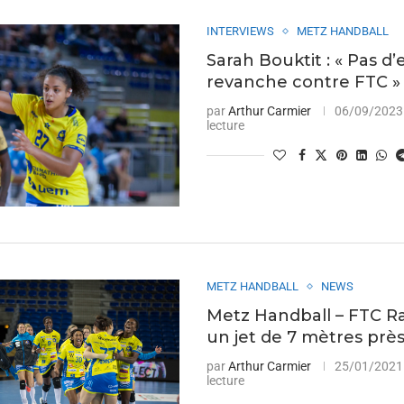
INTERVIEWS
METZ HANDBALL
Sarah Bouktit : « Pas d’
revanche contre FTC »
par
Arthur Carmier
06/09/2023
lecture
METZ HANDBALL
NEWS
Metz Handball – FTC Rai
un jet de 7 mètres près
par
Arthur Carmier
25/01/2021
lecture