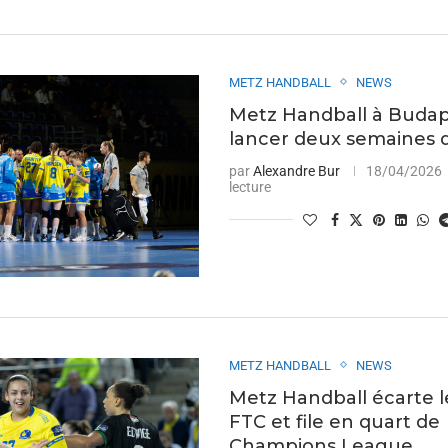
METZ HANDBALL
NEWS
Metz Handball à Buda
lancer deux semaines d
par
Alexandre Bur
18/04/2026
lecture
METZ HANDBALL
NEWS
Metz Handball écarte l
FTC et file en quart de
Champions League