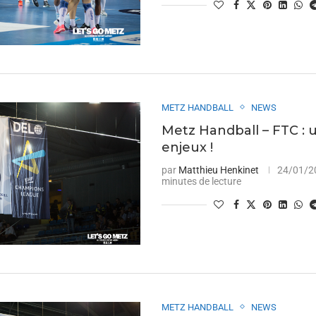
METZ HANDBALL
NEWS
Metz Handball – FTC : 
enjeux !
par
Matthieu Henkinet
24/01/2
minutes de lecture
METZ HANDBALL
NEWS