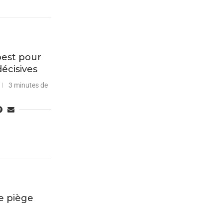
pest pour
écisives
3 minutes de
e piège