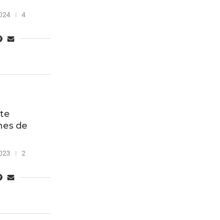
024
4
te
nes de
023
2