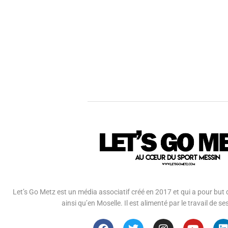
Let’s Go Metz est un média associatif créé en 2017 et qui a pour but d
ainsi qu’en Moselle. Il est alimenté par le travail de