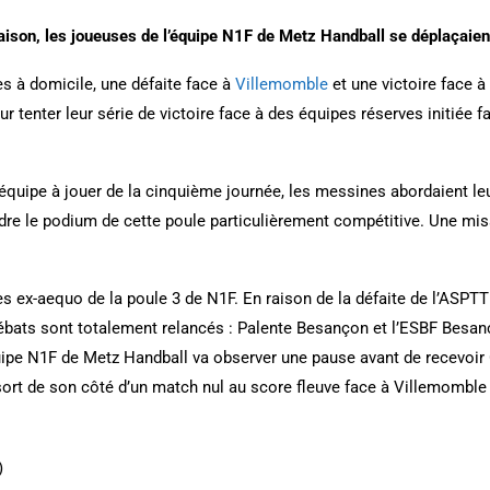
ison, les joueuses de l’équipe N1F de Metz Handball se déplaçaient
s à domicile, une défaite face à
Villemomble
et une victoire face à
r tenter leur série de victoire face à des équipes réserves initiée fa
e équipe à jouer de la cinquième journée, les messines abordaient l
indre le podium de cette poule particulièrement compétitive. Une mis
 ex-aequo de la poule 3 de N1F. En raison de la défaite de l’ASPTT S
 débats sont totalement relancés : Palente Besançon et l’ESBF Besa
uipe N1F de Metz Handball va observer une pause avant de recevoir 
ort de son côté d’un match nul au score fleuve face à Villemomble 
)