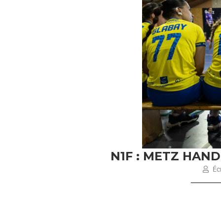
N1F : METZ HAND
Écr