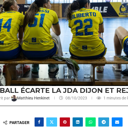
BALL ÉCARTE LA JDA DIJON ET RE
it par
Matthieu Henkinet
08/10/2023
1 minutes de l
PARTAGER