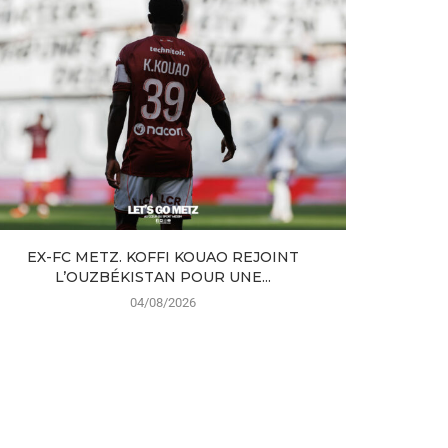
EX-FC METZ. KOFFI KOUAO REJOINT
MERCATO 
L’OUZBÉKISTAN POUR UNE...
04/08/2026