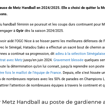
euse de Metz Handball en 2024/2025. Elle a choisi de quitter la M
sons.
du handball féminin se poursuit et les coups durs continuent pour 
s’engager à
Györ
dès la saison 2024/2025.
voir aidé l’OGC Nice à se hisser parmi les meilleures défenses de 
avec le Sénégal, Hatadou Sako a effectué un sacré bout de chemin 
nnes a continué sa progression, dit
adieu à la sélection Sénégalais
trat avec Metz
jusqu’en juin 2024.
Gravement blessée
quelques sema
ute la détermination qu’on lui connait, jusqu’à reprendre son poste
ère fois le maillot de l’équipe de France
. Depuis, elle s’est hissée 
 à de nombreuses reprises avec les 50% de parades en Champions L
ttirer l’attention de nombreuses équipes à travers le continent et qu
r Metz Handball au poste de gardienne