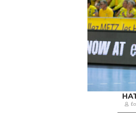
HA
Écr