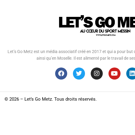
Let’s Go Metz est un média associatif créé en 2017 et qui a pour but d
ainsi qu’en Moselle. Il est alimenté par le travail de
©
2026 – Let’s Go Metz. Tous droits réservés.