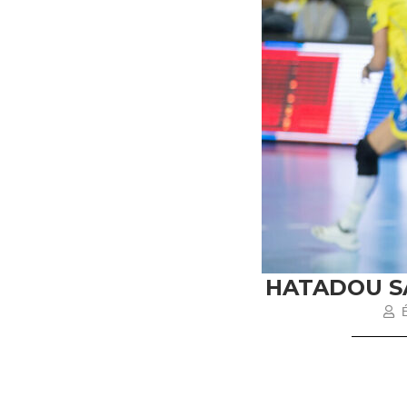
HATADOU S
É