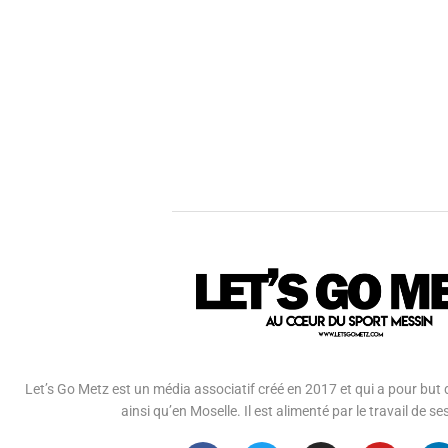
Let’s Go Metz est un média associatif créé en 2017 et qui a pour but d
ainsi qu’en Moselle. Il est alimenté par le travail de