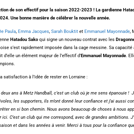
ction de son effectif pour la saison 2022-2023 ! La gardienne Hata
2024. Une bonne manière de célébrer la nouvelle année.
De Paula
,
Emma Jacques
,
Sarah Bouktit
et
Emmanuel Mayonnade
, 
dienne
Hatadou Sako
qui signe un nouveau contrat avec les
Dragonn
niçoise s’est rapidement imposée dans la cage messine. Sa capacité 
 d’elle un élément majeur de l’effectif d’
Emmanuel Mayonnade
. El
ampions.
a satisfaction à l’idée de rester en Lorraine :
r deux ans à Metz Handball, c’est un club où je me sens épanouie ! 
voles, les supporters, ils m’ont donné leur confiance et j’ai aussi co
arrêter en si bon chemin. Nous avons beaucoup de choses à nous app
r ici. C’est un club qui me correspond, avec de grandes ambitions. J
la saison et dans les années à venir. Merci à tous pour la confiance q