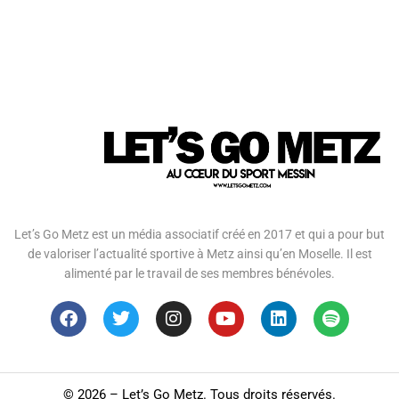
Let’s Go Metz est un média associatif créé en 2017 et qui a pour but
de valoriser l’actualité sportive à Metz ainsi qu’en Moselle. Il est
alimenté par le travail de ses membres bénévoles.
©
2026 – Let’s Go Metz. Tous droits réservés.