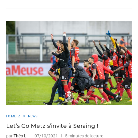
FC METZ
NEWS
Let’s Go Metz s’invite à Seraing !
par
Théo L
07/10/2021
5 minutes de lecture