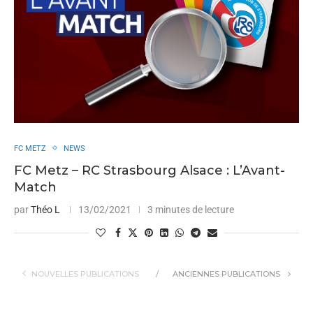
FC METZ
NEWS
FC Metz – RC Strasbourg Alsace : L’Avant-
Match
par
Théo L
13/02/2021
3 minutes de lecture
NOUVELLES PUBLICATIONS
ANCIENNES PUBLICATIONS