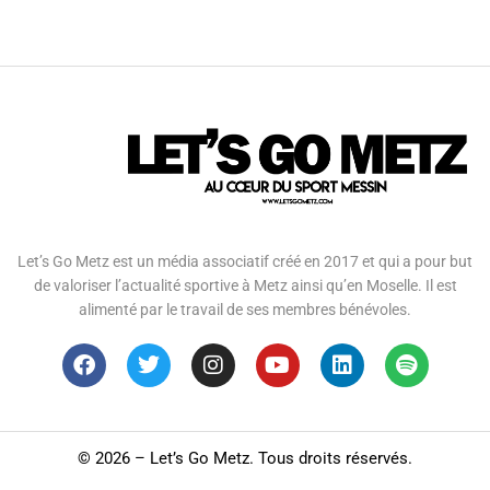
Let’s Go Metz est un média associatif créé en 2017 et qui a pour but
de valoriser l’actualité sportive à Metz ainsi qu’en Moselle. Il est
alimenté par le travail de ses membres bénévoles.
©
2026 – Let’s Go Metz. Tous droits réservés.