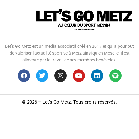
Let’s Go Metz est un média associatif créé en 2017 et qui a pour but
de valoriser l’actualité sportive à Metz ainsi qu’en Moselle. Il est
alimenté par le travail de ses membres bénévoles.
©
2026 – Let’s Go Metz. Tous droits réservés.