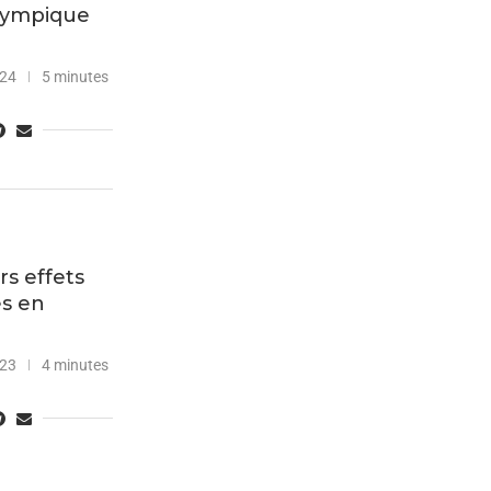
olympique
024
5 minutes
s effets
es en
023
4 minutes