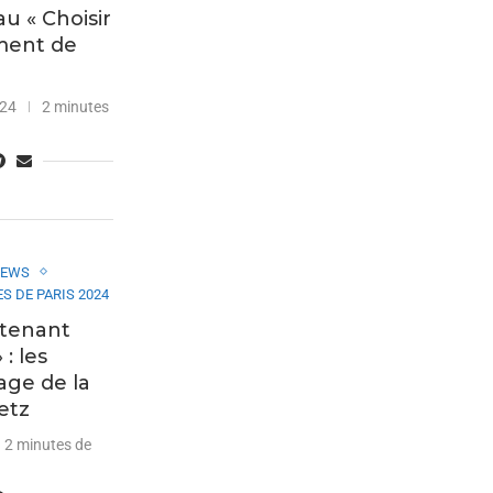
au « Choisir
ment de
024
2 minutes
IEWS
S DE PARIS 2024
ntenant
 : les
age de la
etz
2 minutes de