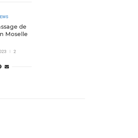
IEWS
assage de
n Moselle
023
2