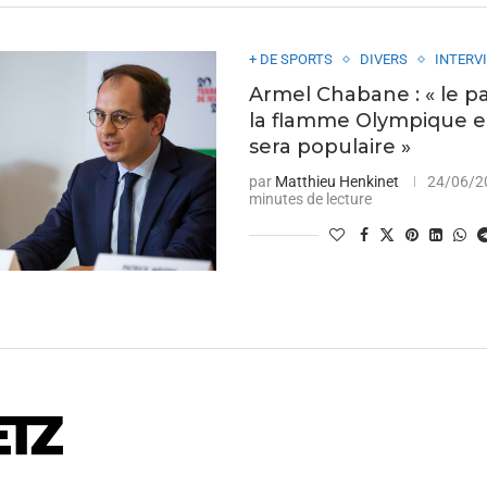
+ DE SPORTS
DIVERS
INTERV
Armel Chabane : « le p
la flamme Olympique e
sera populaire »
par
Matthieu Henkinet
24/06/2
minutes de lecture