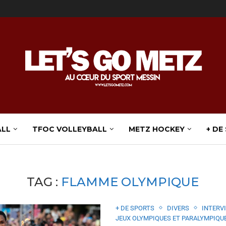
ALL
TFOC VOLLEYBALL
METZ HOCKEY
+ DE
TAG :
FLAMME OLYMPIQUE
+ DE SPORTS
DIVERS
INTERV
JEUX OLYMPIQUES ET PARALYMPIQUE