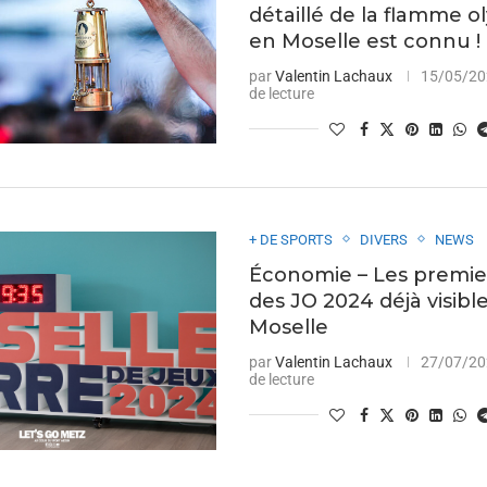
détaillé de la flamme 
en Moselle est connu !
par
Valentin Lachaux
15/05/2
de lecture
+ DE SPORTS
DIVERS
NEWS
Économie – Les premier
des JO 2024 déjà visibl
Moselle
par
Valentin Lachaux
27/07/2
de lecture