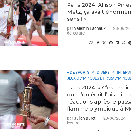
Paris 2024. Allison Pine
Metz, ça avait énormé
sens ! »
par
Valentin Lachaux
28/06/2
de lecture
+ DE SPORTS
DIVERS
INTERV
JEUX OLYMPIQUES ET PARALYMPIQUE
Paris 2024. « C’est mai
que l’on écrit l’histoire »
réactions après le pass
flamme olympique à M
par
Julien Buret
28/06/2024
lecture