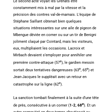
Le second acte voyait les Grenats être
constamment mis à mal par la vitesse et la
précision des contres val-de-marnais. L’équipe de
Stéphane Saillant obtenait bien quelques
situations intéressantes sur une aile de pigeon de
Mbengue déviée en corner ou sur un tir de Benigni
joliment claqué par Cointard, mais les visiteurs,
eux, multipliaient les occasions. Lacroix et
Mirbach devaient s’employer pour annihiler une
e
première contre-attaque (57
), le gardien messin
e
e
sortait deux tentatives dangereuses (63
, 65
) et
Jean-Jacques le suppléait avec un retour en
e
catastrophe sur la ligne (62
).
La sanction tombait finalement à la suite d’une tête
e
de près, consécutive à un corner (
1-2, 68
). Et un
autre corner tiré en deux temps aboutissait au