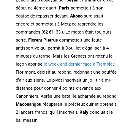
Beaujolais s’appuyait sur
Seyeh
et
Dimitrov
en ce
début de 4ème quart.
Paris
permettait à son
équipe de repasser devant.
Akono
surgissait
encore et permettait à Metz de reprendre les
commandes (62-61, 33′). Le match était toujours
serré.
Florent Pietrus
commettait une faute
antisportive qui permit à Douillet d’égaliser, à 4
minutes du terme. Mais les Grenats ont retenu la
leçon apprise
le week-end dernier face à Tremblay
.
Florimont, décisif au rebond, redonnait une bouffée
d’air aux siens.
Le pivot
inscrivait un joli tir à mi-
distance pour donner 4 points d’avance aux
Canonniers. Après une bataille acharnée au rebond,
Macouangou
récupérait le précieux cuir et obtenait
2 lancers francs, qu’il inscrivait.
Kaly
concluait le
bal messin.