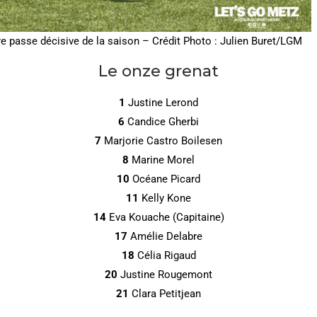
e passe décisive de la saison – Crédit Photo : Julien Buret/LGM
Le onze grenat
1
Justine Lerond
6
Candice Gherbi
7
Marjorie Castro Boilesen
8
Marine Morel
10
Océane Picard
11
Kelly Kone
14
Eva Kouache (Capitaine)
17
Amélie Delabre
18
Célia Rigaud
20
Justine Rougemont
21
Clara Petitjean