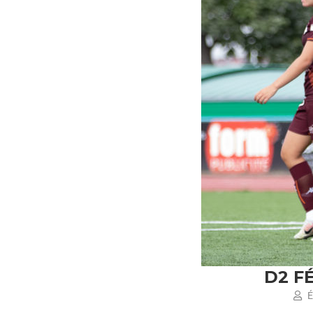
D2 FÉ
É