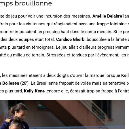
mps brouillonne
nute de jeu pour voir une incursion des messines.
Amélie Delabre
lan
rais pour les visiteuses qui réagissaient avec une frappe lointaine 
ncontre imposaient un pressing haut dans le camp messin. Si le pre
des deux équipes était total.
Candice Gherbi
bousculée à la limite d
nts plus tard en témoignera. Le jeu allait d’ailleurs progressiveme
té au milieu de terrain. Stressées et tendues par l’évènement, les 
t, les messines étaient à deux doigts d’ouvrir la marque lorsque
Kel
e Boilesen
(28′). La Brésilienne frappait de volée mais sa tentative 
es plus tard,
Kelly Kone
, encore elle, écrasait trop sa frappe à l’entr