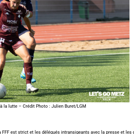
à la lutte – Crédit Photo : Julien Buret/LGM
 FFF est strict et les délégués intransigeants avec la presse et les