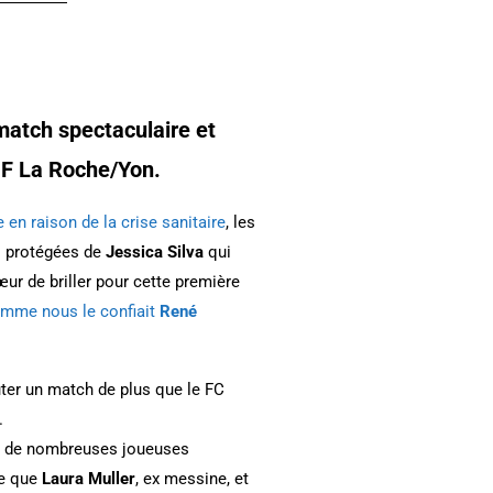
match spectaculaire et
OF La Roche/Yon.
 en raison de la crise sanitaire
, les
es protégées de
Jessica Silva
qui
œur de briller pour cette première
mme nous le confiait
René
uter un match de plus que le FC
.
ngs de nombreuses joueuses
re que
Laura Muller
, ex messine, et