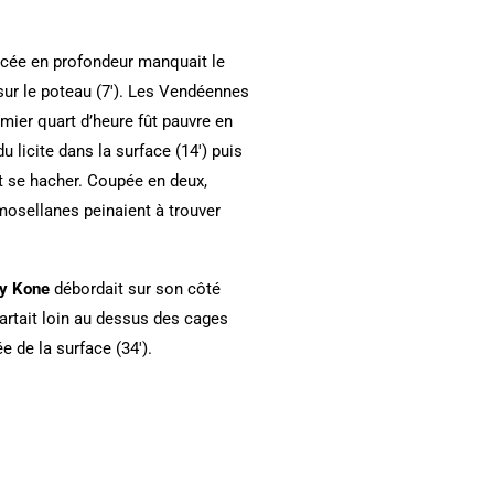
cée en profondeur manquait le
sur le poteau (7′). Les Vendéennes
mier quart d’heure fût pauvre en
u licite dans la surface (14′) puis
nt se hacher. Coupée en deux,
mosellanes peinaient à trouver
ly Kone
débordait sur son côté
partait loin au dessus des cages
ée de la surface (34′).