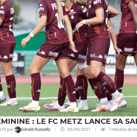
MININE : LE FC METZ LANCE SA SA
crit par
Gérald Russello
05/09/2021
7 minutes de le