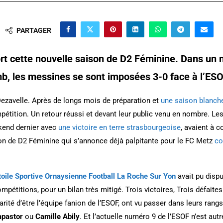
PARTAGER
rt cette nouvelle saison de D2 Féminine. Dans un 
mb, les messines se sont imposées 3-0 face à l’ES
 Dezavelle. Après de longs mois de préparation et
une saison blanche
pétition. Un retour réussi et devant leur public venu en nombre. L
ekend dernier avec
une victoire en terre strasbourgeoise
, avaient à c
n de D2 Féminine qui s’annonce déjà palpitante pour le FC Metz
co
toile Sportive Ornaysienne Football La Roche Sur Yon
avait pu disp
mpétitions, pour un bilan très mitigé. Trois victoires, Trois défaites
arité d’être l’équipe fanion de l’ESOF, ont vu passer dans leurs ra
pastor
ou
Camille Abily
. Et l’actuelle numéro 9 de l’ESOF n’est aut