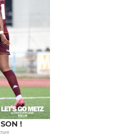
ISON !
cture