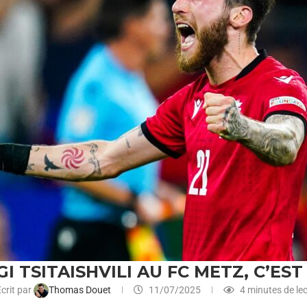
I TSITAISHVILI AU FC METZ, C’EST 
crit par
Thomas Douet
11/07/2025
4 minutes de le