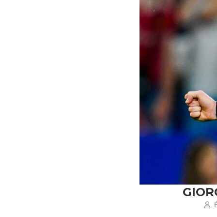
GIORG
É