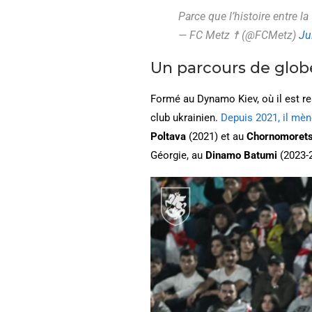
Parce que l’histoire entre l
— FC Metz ☨ (@FCMetz)
Ju
Un parcours de glob
Formé au Dynamo Kiev, où il est r
club ukrainien.
Depuis 2021, il mène
Poltava
(2021) et au
Chornomoret
Géorgie, au
Dinamo Batumi
(2023-2