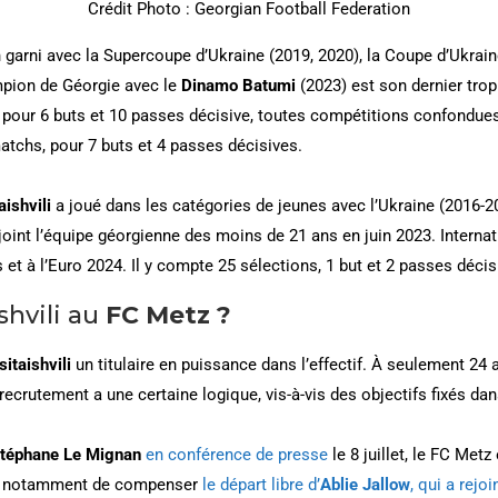
Crédit Photo : Georgian Football Federation
 garni avec la Supercoupe d’Ukraine (2019, 2020), la Coupe d’Ukraine
mpion de Géorgie avec le
Dinamo Batumi
(2023) est son dernier tro
s, pour 6 buts et 10 passes décisive, toutes compétitions confondue
atchs, pour 7 buts et 4 passes décisives.
aishvili
a joué dans les catégories de jeunes avec l’Ukraine (2016-20
joint l’équipe géorgienne des moins de 21 ans en juin 2023. Internat
s et à l’Euro 2024. Il y compte 25 sélections, 1 but et 2 passes décis
shvili au
FC Metz ?
sitaishvili
un titulaire en puissance dans l’effectif. À seulement 24 
recrutement a une certaine logique, vis-à-vis des objectifs fixés da
téphane Le Mignan
en conférence de presse
le 8 juillet, le FC Metz 
ait notamment de compenser
le départ libre d’
Ablie Jallow
, qui a rejoi