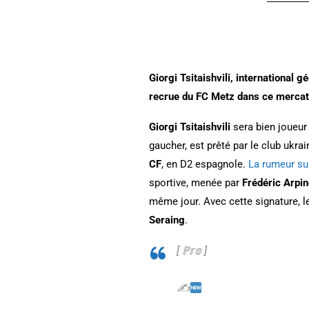
Giorgi Tsitaishvili
, international g
recrue du FC Metz dans ce mercat
Giorgi Tsitaishvili
sera bien joueur 
gaucher, est prêté par le club ukra
CF
, en D2 espagnole.
La rumeur sur
sportive, menée par
Frédéric Arpi
même jour. Avec cette signature, l
Seraing
.
[ ℙ𝕣𝕠 ]
✍