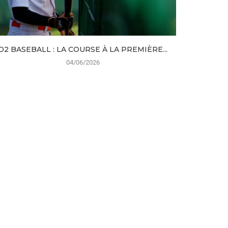
D2 BASEBALL : LA COURSE À LA PREMIÈRE...
DIVISI
04/06/2026