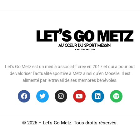
Let’s Go Metz est un média associatif créé en 2017 et qui a pour but
de valoriser l’actualité sportive à Metz ainsi qu’en Moselle. Il est
alimenté par le travail de ses membres bénévoles.
©
2026 – Let’s Go Metz. Tous droits réservés.