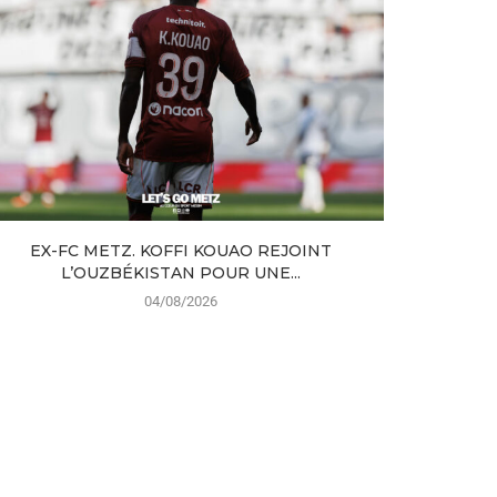
EX-FC METZ. KOFFI KOUAO REJOINT
MERCATO 
L’OUZBÉKISTAN POUR UNE...
04/08/2026