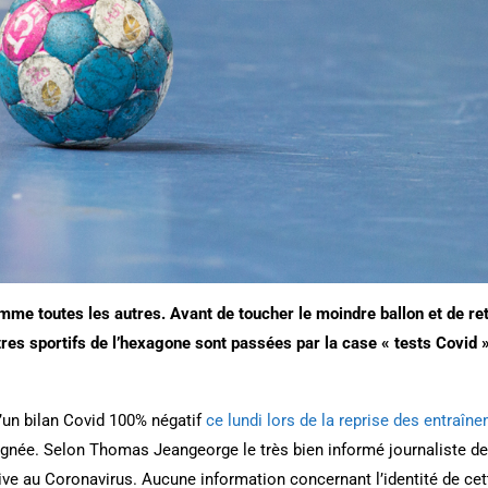
omme toutes les autres. Avant de toucher le moindre ballon et de re
es sportifs de l’hexagone sont passées par la case « tests Covid »
d’un bilan Covid 100% négatif
ce lundi lors de la reprise des entraîn
ignée. Selon Thomas Jeangeorge le très bien informé journaliste de
ve au Coronavirus. Aucune information concernant l’identité de cett