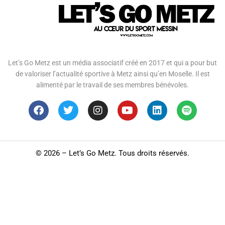
Let’s Go Metz est un média associatif créé en 2017 et qui a pour but
de valoriser l’actualité sportive à Metz ainsi qu’en Moselle. Il est
alimenté par le travail de ses membres bénévoles.
©
2026 – Let’s Go Metz. Tous droits réservés.