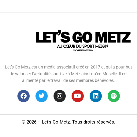
Let’s Go Metz est un média associatif créé en 2017 et qui a pour but
de valoriser l’actualité sportive à Metz ainsi qu’en Moselle. Il est
alimenté par le travail de ses membres bénévoles.
©
2026 – Let’s Go Metz. Tous droits réservés.