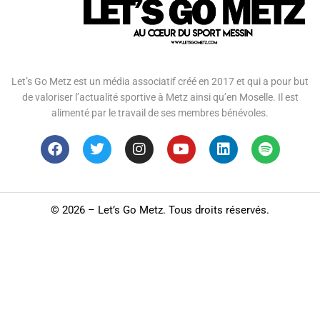
Let’s Go Metz est un média associatif créé en 2017 et qui a pour but
de valoriser l’actualité sportive à Metz ainsi qu’en Moselle. Il est
alimenté par le travail de ses membres bénévoles.
©
2026 – Let’s Go Metz. Tous droits réservés.