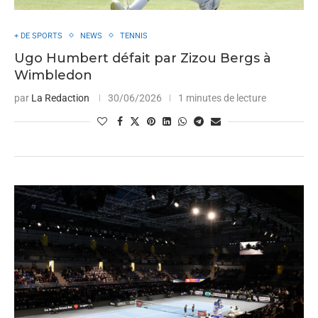
+ DE SPORTS
NEWS
TENNIS
Ugo Humbert défait par Zizou Bergs à
Wimbledon
par
La Redaction
30/06/2026
1 minutes de lecture