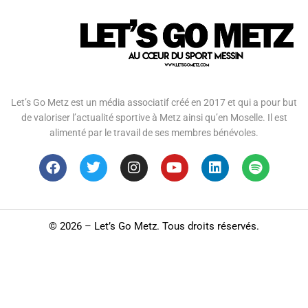
Let’s Go Metz est un média associatif créé en 2017 et qui a pour but
de valoriser l’actualité sportive à Metz ainsi qu’en Moselle. Il est
alimenté par le travail de ses membres bénévoles.
©
2026 – Let’s Go Metz. Tous droits réservés.