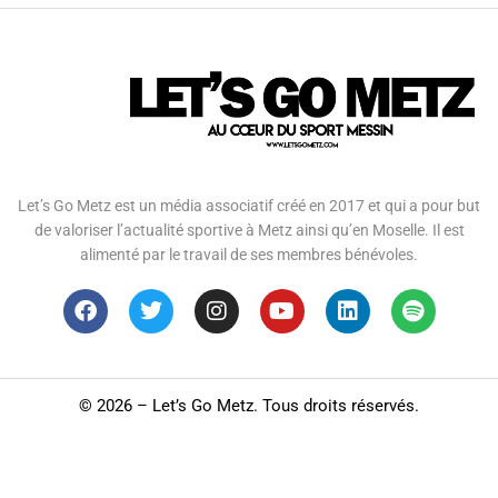
Let’s Go Metz est un média associatif créé en 2017 et qui a pour but
de valoriser l’actualité sportive à Metz ainsi qu’en Moselle. Il est
alimenté par le travail de ses membres bénévoles.
©
2026 – Let’s Go Metz. Tous droits réservés.