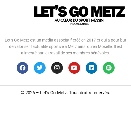
Let’s Go Metz est un média associatif créé en 2017 et qui a pour but
de valoriser l’actualité sportive à Metz ainsi qu’en Moselle. Il est
alimenté par le travail de ses membres bénévoles.
©
2026 – Let’s Go Metz. Tous droits réservés.