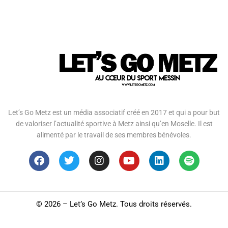
Let’s Go Metz est un média associatif créé en 2017 et qui a pour but
de valoriser l’actualité sportive à Metz ainsi qu’en Moselle. Il est
alimenté par le travail de ses membres bénévoles.
©
2026 – Let’s Go Metz. Tous droits réservés.