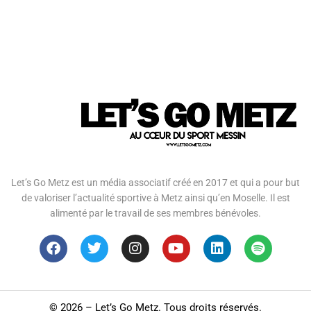
Let’s Go Metz est un média associatif créé en 2017 et qui a pour but
de valoriser l’actualité sportive à Metz ainsi qu’en Moselle. Il est
alimenté par le travail de ses membres bénévoles.
©
2026 – Let’s Go Metz. Tous droits réservés.