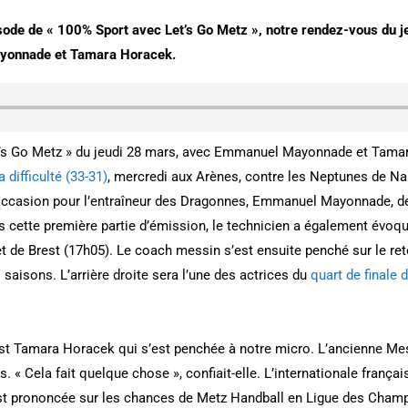
isode de « 100% Sport avec Let’s Go Metz », notre rendez-vous du j
yonnade et Tamara Horacek.
et’s Go Metz » du jeudi 28 mars, avec Emmanuel Mayonnade et Tama
 difficulté (33-31)
, mercredi aux Arènes, contre les Neptunes de Nan
’occasion pour l’entraîneur des Dragonnes, Emmanuel Mayonnade, de
 cette première partie d’émission, le technicien a également évoq
t de Brest (17h05). Le coach messin s’est ensuite penché sur le re
 saisons. L’arrière droite sera l’une des actrices du
quart de finale
st Tamara Horacek qui s’est penchée à notre micro. L’ancienne Mess
 « Cela fait quelque chose », confiait-elle. L’internationale françai
st prononcée sur les chances de Metz Handball en Ligue des Champio