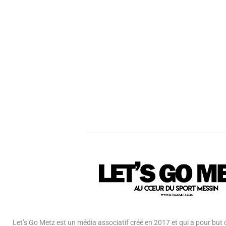
Let’s Go Metz est un média associatif créé en 2017 et qui a pour but d