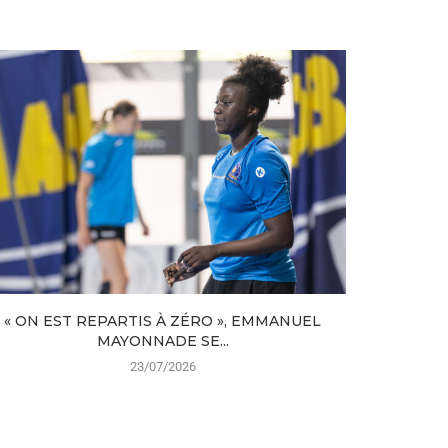
« ON EST REPARTIS À ZÉRO », EMMANUEL
TROIS 
MAYONNADE SE...
23/07/2026