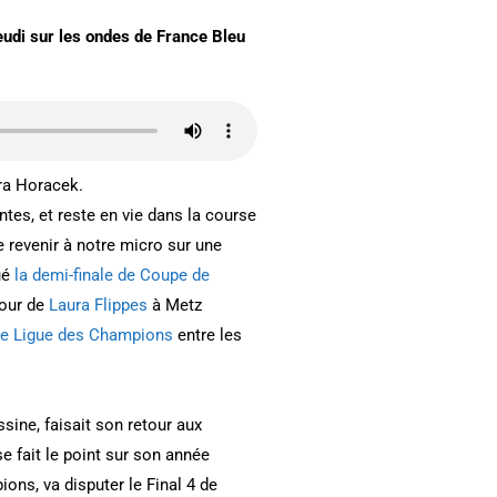
eudi sur les ondes de France Bleu
ra Horacek.
tes, et reste en vie dans la course
 revenir à notre micro sur une
ué
la demi-finale de Coupe de
tour de
Laura Flippes
à Metz
 de Ligue des Champions
entre les
ine, faisait son retour aux
se fait le point sur son année
ns, va disputer le Final 4 de