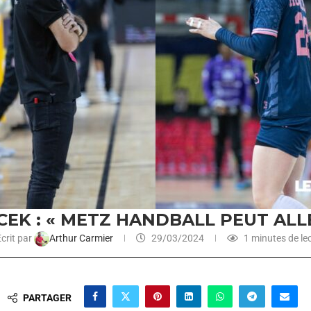
K : « METZ HANDBALL PEUT ALLE
crit par
Arthur Carmier
29/03/2024
1 minutes de le
PARTAGER