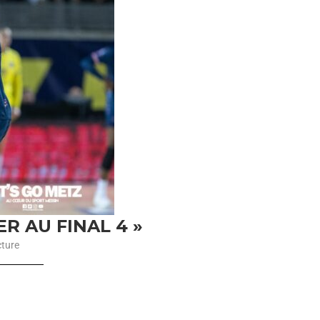
R AU FINAL 4 »
cture