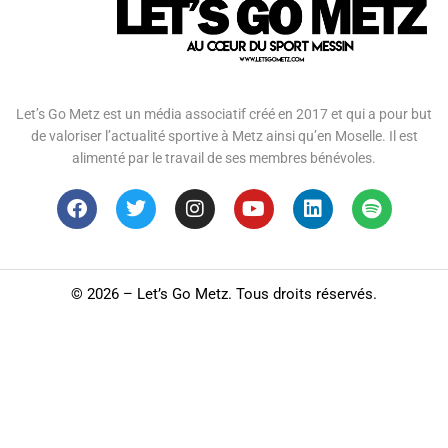
Let’s Go Metz est un média associatif créé en 2017 et qui a pour but
de valoriser l’actualité sportive à Metz ainsi qu’en Moselle. Il est
alimenté par le travail de ses membres bénévoles.
©
2026 – Let’s Go Metz. Tous droits réservés.