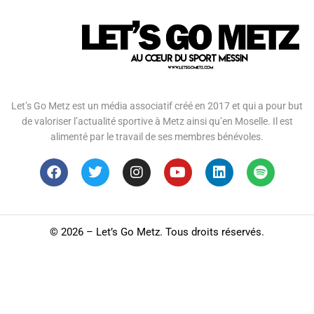
Let’s Go Metz est un média associatif créé en 2017 et qui a pour but
de valoriser l’actualité sportive à Metz ainsi qu’en Moselle. Il est
alimenté par le travail de ses membres bénévoles.
©
2026 – Let’s Go Metz. Tous droits réservés.