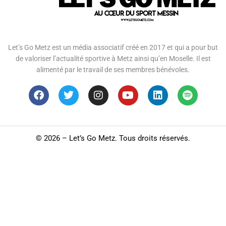
Let’s Go Metz est un média associatif créé en 2017 et qui a pour but
de valoriser l’actualité sportive à Metz ainsi qu’en Moselle. Il est
alimenté par le travail de ses membres bénévoles.
©
2026 – Let’s Go Metz. Tous droits réservés.