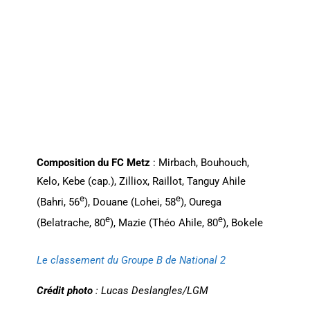
Composition du FC Metz
: Mirbach, Bouhouch,
Kelo, Kebe (cap.), Zilliox, Raillot, Tanguy Ahile
e
e
(Bahri, 56
), Douane (Lohei, 58
), Ourega
e
e
(Belatrache, 80
), Mazie (Théo Ahile, 80
), Bokele
Le classement du Groupe B de National 2
Crédit photo
: Lucas Deslangles/LGM