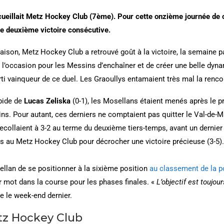
eillait Metz Hockey Club (7ème). Pour cette onzième journée de 
ne deuxième victoire consécutive.
 saison, Metz Hockey Club a retrouvé goût à la victoire, la semaine 
t l’occasion pour les Messins d’enchaîner et de créer une belle dyna
ti vainqueur de ce duel. Les Graoullys entamaient très mal la renco
apide de
Lucas Zeliska
(0-1), les Mosellans étaient menés après le pr
ins. Pour autant, ces derniers ne comptaient pas quitter le Val-de-M
ecollaient à 3-2 au terme du deuxième tiers-temps, avant un dernier 
s au Metz Hockey Club pour décrocher une victoire précieuse (3-5).
llan de se positionner à la sixième position
au classement de la p
r mot dans la course pour les phases finales. «
L’objectif est toujou
e le week-end dernier.
tz Hockey Club