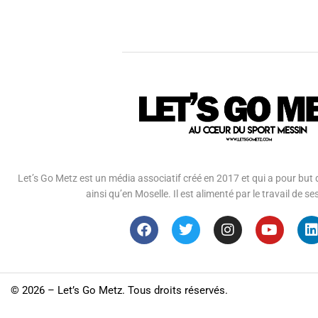
Let’s Go Metz est un média associatif créé en 2017 et qui a pour but d
ainsi qu’en Moselle. Il est alimenté par le travail de
©
2026 – Let’s Go Metz. Tous droits réservés.