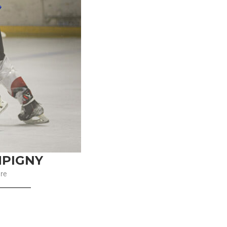
MPIGNY
ure