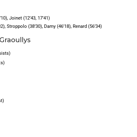
’10), Joinet (12’43, 17’41)
32), Stroppolo (38’30), Damy (46’18), Renard (56’34)
 Graoullys
sists)
ts)
t)