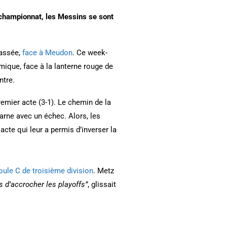
championnat, les Messins se sont
passée,
face à Meudon
. Ce week-
mique, face à la lanterne rouge de
ntre.
emier acte (3-1). Le chemin de la
arne avec un échec. Alors, les
acte qui leur a permis d’inverser la
oule C de troisième division
. Metz
rs d’accrocher les playoffs”
, glissait