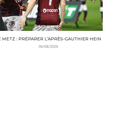
C METZ : PRÉPARER L’APRÈS-GAUTHIER HEIN
DES NOUV
06/08/2026