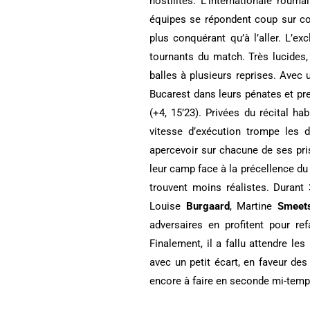
hostilités. L’internationale roum
équipes se répondent coup sur c
plus conquérant qu’à l’aller. L’e
tournants du match. Très lucides,
balles à plusieurs reprises. Avec
Bucarest dans leurs pénates et pr
(+4, 15’23). Privées du récital ha
vitesse d’exécution trompe les d
apercevoir sur chacune de ses pri
leur camp face à la précellence d
trouvent moins réalistes. Durant
Louise
Burgaard
, Martine
Smeet
adversaires en profitent pour re
Finalement, il a fallu attendre le
avec un petit écart, en faveur de
encore à faire en seconde mi-temps