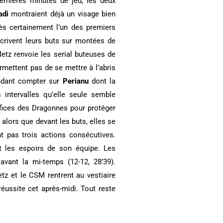
premières minutes de jeu, les deux
adi
montraient déjà un visage bien
ès certainement l’un des premiers
scrivent leurs buts sur montées de
etz renvoie les serial buteuses de
mettent pas de se mettre à l’abris
ndant compter sur
Perianu
dont la
 intervalles qu’elle seule semble
ifices des Dragonnes pour protéger
e
alors que devant les buts, elles se
t pas trois actions consécutives.
t les espoirs de son équipe. Les
avant la mi-temps (12-12, 28’39).
etz et le CSM rentrent au vestiaire
réussite cet après-midi. Tout reste