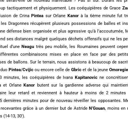
aine serait-elle de nouveau inarrêtable ? Pas si sûr. Durant les 
oup tactiquement et physiquement. Les coéquipières de Grace
Za
xclusion de Crina
Pintea
sur Orlane
Kanor
à la 6ème minute fut tr
 les Dragonnes récupèrent plusieurs possessions de balles et in
 une défense bien organisée et plus agressive qu’à l’accoutumée, M
end ses distances malgré quelques déchets offensifs qui ne les per
bituel d’une
Neagu
très peu mobile, les Roumaines peuvent cepe
ifférentes combinaisons mises en place en face par des petits
ses de ballons. Sur le terrain, nous assistons à beaucoup de sacr
u duo
Pintea
/
Cvijic
ou encore celle de
Gbric
et de la jeune
Omoregi
 3 minutes, les coéquipières de Ivana
Kapitanovic
ne concrétisen
s
et Orlane
Kanor
butent sur la gardienne adverse qui maintien
faire leur retard et reviennent à hauteur à moins de 2 minutes 
s 5 dernières minutes pour de nouveau réveiller les opposantes. M
s recevantes grâce à un dernier but de Astride
N’Gouan
, moins en 
 (14-13, 30′).