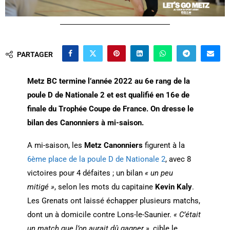
PARTAGER
Metz BC termine l’année 2022 au 6e rang de la
poule D de Nationale 2 et est qualifié en 16e de
finale du Trophée Coupe de France. On dresse le
bilan des Canonniers à mi-saison.
A mi-saison, les
Metz Canonniers
figurent à la
6ème place de la poule D de Nationale 2
, avec 8
victoires pour 4 défaites ; un bilan
« un peu
mitigé »
, selon les mots du capitaine
Kevin Kaly
.
Les Grenats ont laissé échapper plusieurs matchs,
dont un à domicile contre Lons-le-Saunier.
« C’était
un match que l’on aurait dû gagner »
, cible le