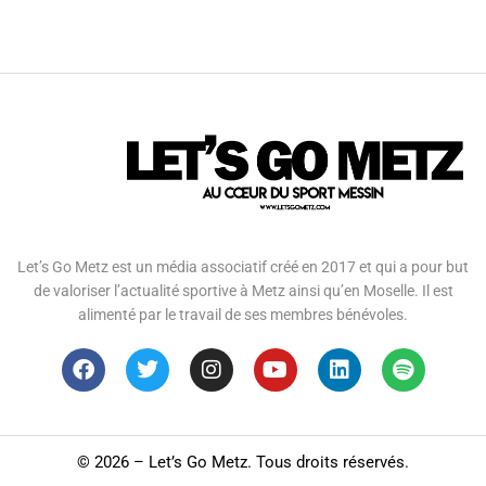
Let’s Go Metz est un média associatif créé en 2017 et qui a pour but
de valoriser l’actualité sportive à Metz ainsi qu’en Moselle. Il est
alimenté par le travail de ses membres bénévoles.
©
2026 – Let’s Go Metz. Tous droits réservés.