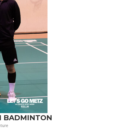
N BADMINTON
cture