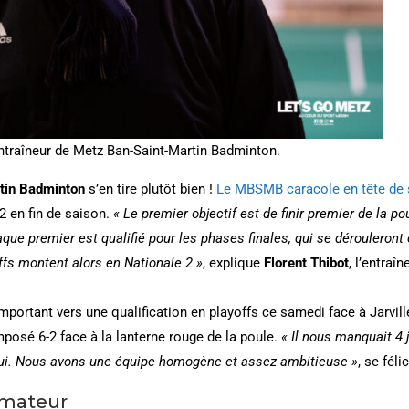
’entraîneur de Metz Ban-Saint-Martin Badminton.
tin Badminton
s’en tire plutôt bien !
Le MBSMB caracole en tête de 
2 en fin de saison.
« Le premier objectif est de finir premier de la pou
haque premier est qualifié pour les phases finales, qui se dérouleront
fs montent alors en Nationale 2 »
, explique
Florent Thibot
, l’entraî
mportant vers une qualification en playoffs ce samedi face à Jarvi
mposé 6-2 face à la lanterne rouge de la poule.
« Il nous manquait 4 j
’hui. Nous avons une équipe homogène et assez ambitieuse »
, se féli
rmateur