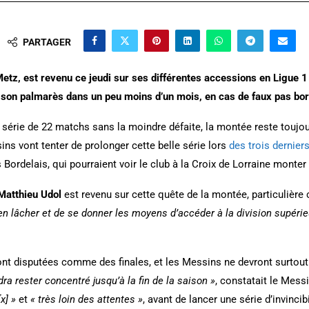
PARTAGER
Metz, est revenu ce jeudi sur ses différentes accessions en Ligue 1 
à son palmarès dans un peu moins d’un mois, en cas de faux pas bor
 série de 22 matchs sans la moindre défaite, la montée reste toujo
sins vont tenter de prolonger cette belle série lors
des trois dernier
 Bordelais, qui pourraient voir le club à la Croix de Lorraine monter
Matthieu Udol
est revenu sur cette quête de la montée, particulière
rien lâcher et de se donner les moyens d’accéder à la division supérie
ont disputées comme des finales, et les Messins ne devront surtout 
udra rester concentré jusqu’à la fin de la saison »
, constatait le Mess
x] »
et
« très loin des attentes »
, avant de lancer une série d’invinci