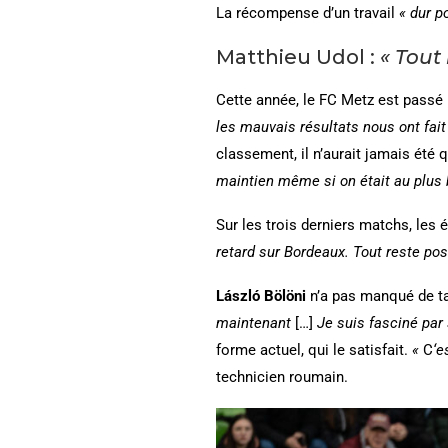
La récompense d’un travail
« dur p
Matthieu Udol :
« Tout 
Cette année, le FC Metz est passé 
les mauvais résultats nous ont fait
classement, il n’aurait jamais été 
maintien même si on était au plus 
Sur les trois derniers matchs, les
retard sur Bordeaux. Tout reste poss
László Bölöni
n’a pas manqué de tar
maintenant
[…]
Je suis fasciné par 
forme actuel, qui le satisfait.
«
C
‘e
technicien roumain.