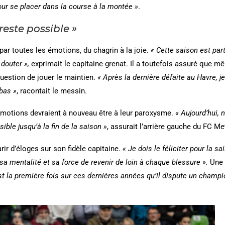
our se placer dans la course à la montée »
.
reste possible »
par toutes les émotions, du chagrin à la joie.
« Cette saison est par
 douter »,
exprimait le capitaine grenat. Il a toutefois assuré que m
question de jouer le maintien.
« Après la dernière défaite au Havre, j
bas »
, racontait le messin.
 émotions devraient à nouveau être à leur paroxysme.
« Aujourd’hui, 
ible jusqu’à la fin de la saison »
, assurait l’arrière gauche du FC Me
ir d’éloges sur son fidèle capitaine.
« Je dois le féliciter pour la s
sa mentalité et sa force de revenir de loin à chaque blessure ».
Une 
st la première fois sur ces dernières années qu’il dispute un champi