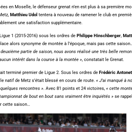
s en Moselle, le défenseur grenat n’en est plus à sa première mon
Metz,
Matthieu Udol
tentera à nouveau de ramener le club en premièr
ablement une satisfaction supplémentaire.
Ligue 1 (2015-2016) sous les ordres de
Philippe
Hinschberger
,
Matt
 place alors synonyme de montée à l’époque, mais pas cette saiso
deuxième partie de saison, nous avons réalisé une très belle remont
s aucun intérêt dans la course à la montée »
, constatait le Grenat.
ait terminé premier de Ligue 2. Sous les ordres de
Frédéric Antonet
le natif de Metz s’était blessé en cours de route.
« J’ai manqué à no
 quelques rencontres »
. Avec 81 points et 24 victoires,
« cette monté
hampionnat de bout en bout sans vraiment être inquiétés »
se rappe
er cette saison…