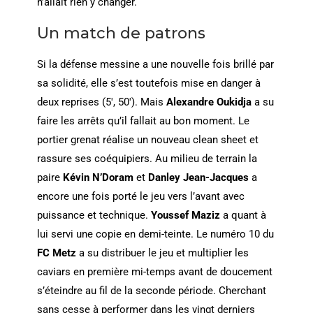
n’allait rien y changer.
Un match de patrons
Si la défense messine a une nouvelle fois brillé par
sa solidité, elle s’est toutefois mise en danger à
deux reprises (5′, 50′). Mais
Alexandre Oukidja
a su
faire les arrêts qu’il fallait au bon moment. Le
portier grenat réalise un nouveau clean sheet et
rassure ses coéquipiers. Au milieu de terrain la
paire
Kévin N’Doram
et
Danley Jean-Jacques
a
encore une fois porté le jeu vers l’avant avec
puissance et technique.
Youssef Maziz
a quant à
lui servi une copie en demi-teinte. Le numéro 10 du
FC Metz
a su distribuer le jeu et multiplier les
caviars en première mi-temps avant de doucement
s’éteindre au fil de la seconde période. Cherchant
sans cesse à performer dans les vingt derniers