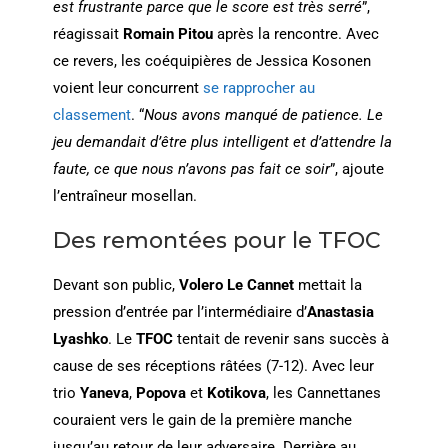
est frustrante parce que le score est très serré
”,
réagissait
Romain Pitou
après la rencontre. Avec
ce revers, les coéquipières de Jessica Kosonen
voient leur concurrent
se rapprocher au
classement
. “
Nous avons manqué de patience. Le
jeu demandait d’être plus intelligent et d’attendre la
faute, ce que nous n’avons pas fait ce soir
”, ajoute
l’entraîneur mosellan.
Des remontées pour le TFOC
Devant son public,
Volero Le Cannet
mettait la
pression d’entrée par l’intermédiaire d’
Anastasia
Lyashko
. Le
TFOC
tentait de revenir sans succès à
cause de ses réceptions râtées (7-12). Avec leur
trio
Yaneva
,
Popova
et
Kotikova
, les Cannettanes
couraient vers le gain de la première manche
jusqu’au retour de leur adversaire. Derrière au