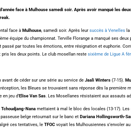
t d’année face à Mulhouse samedi soir. Après avoir manqué les deux
break.
ntal face à
Mulhouse
, samedi soir. Après leur
succès à Venelles
la
sième équipe du championnat. Terville Florange a manqué ses deux
 passé par toutes les émotions, entre résignation et euphorie. Cont
 pris les deux points. Le club mosellan reste
sixième de Ligue A fé
 avant de céder sur une série au service de
Jaali Winters
(7-15).
Mu
n réception, les Bleues se trouvaient sans réponse dès la première m
e en jeu d’
Elise Van Sas
. Les Mosellanes résistaient aux assauts ad
le Tchoudjang-Nana
mettaient à mal le bloc des locales (13-17). L
a passeuse belge retournait sur le banc et
Dariana Hollingsworth-Sa
lgré ces tentatives, le
TFOC
voyait les Mulhousiennes s’envoler au 