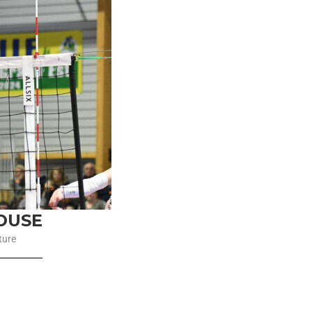
HOUSE
ture