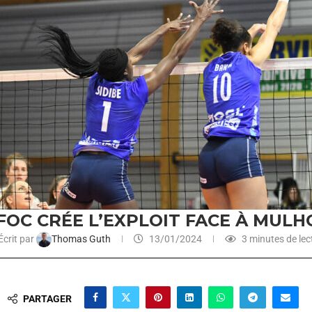
FOC CRÉE L’EXPLOIT FACE À MUL
Écrit par
Thomas Guth
13/01/2024
3 minutes de lec
PARTAGER