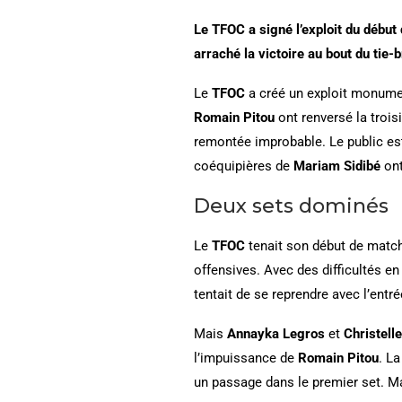
Le TFOC a signé l’exploit du débu
arraché la victoire au bout du tie-
Le
TFOC
a créé un exploit monume
Romain Pitou
ont renversé la troi
remontée improbable. Le public est
coéquipières de
Mariam Sidibé
ont
Deux sets dominés
Le
TFOC
tenait son début de match
offensives. Avec des difficultés e
tentait de se reprendre avec l’entré
Mais
Annayka Legros
et
Christel
l’impuissance de
Romain Pitou
. L
un passage dans le premier set. Ma