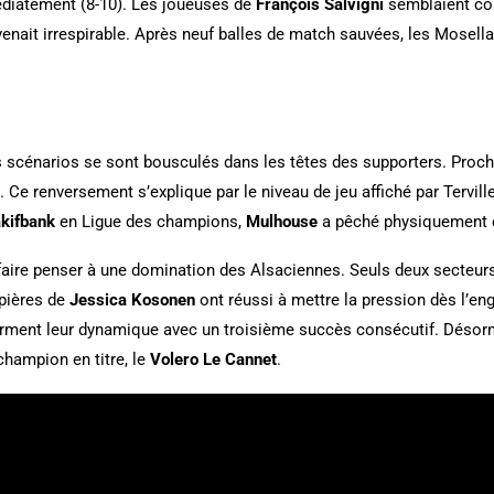
diatement (8-10). Les joueuses de
François Salvigni
semblaient cou
evenait irrespirable. Après neuf balles de match sauvées, les Mosel
es scénarios se sont bousculés dans les têtes des supporters. Proch
t. Ce renversement s’explique par le niveau de jeu affiché par Tervill
kifbank
en Ligue des champions,
Mulhouse
a pêché physiquement e
 faire penser à une domination des Alsaciennes. Seuls deux secteur
ipières de
Jessica Kosonen
ont réussi à mettre la pression dès l’e
irment leur dynamique avec un troisième succès consécutif. Désor
champion en titre, le
Volero Le Cannet
.