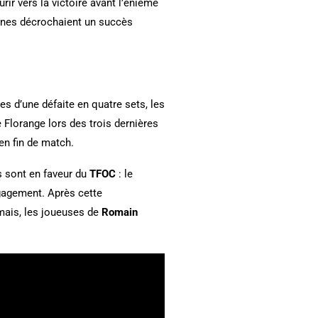
rir vers la victoire avant l’énième
lanes décrochaient un succès
es d’une défaite en quatre sets, les
e Florange lors des trois dernières
n fin de match.
s sont en faveur du
TFOC
: le
ngagement. Après cette
mais, les joueuses de
Romain