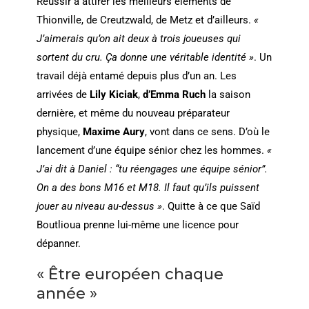
Réussir à attirer les meilleurs éléments de
Thionville, de Creutzwald, de Metz et d’ailleurs.
«
J’aimerais qu’on ait deux à trois joueuses qui
sortent du cru. Ça donne une véritable identité »
. Un
travail déjà entamé depuis plus d’un an. Les
arrivées de
Lily Kiciak
,
d’Emma Ruch
la saison
dernière, et même du nouveau préparateur
physique,
Maxime Aury
, vont dans ce sens. D’où le
lancement d’une équipe sénior chez les hommes.
«
J’ai dit à Daniel : “tu réengages une équipe sénior”.
On a des bons M16 et M18. Il faut qu’ils puissent
jouer au niveau au-dessus »
. Quitte à ce que Saïd
Boutlioua prenne lui-même une licence pour
dépanner.
« Être européen chaque
année »