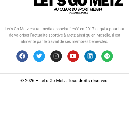
Let’s Go Metz est un média associatif créé en 2017 et qui a pour but
de valoriser l’actualité sportive à Metz ainsi qu’en Moselle. Il est
alimenté par le travail de ses membres bénévoles.
©
2026 – Let’s Go Metz. Tous droits réservés.